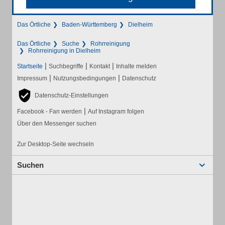
Das Örtliche
Baden-Württemberg
Dielheim
Das Örtliche
Suche
Rohrreinigung
Rohrreinigung in Dielheim
|
|
|
Startseite
Suchbegriffe
Kontakt
Inhalte melden
|
|
Impressum
Nutzungsbedingungen
Datenschutz
Datenschutz-Einstellungen
|
Facebook - Fan werden
Auf Instagram folgen
Über den Messenger suchen
Zur Desktop-Seite wechseln
Suchen