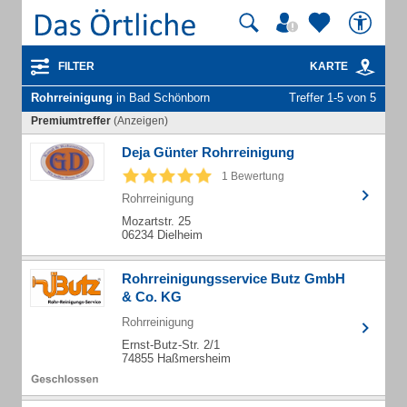
FILTER
KARTE
Rohrreinigung
in Bad Schönborn
Treffer 1-5 von 5
Premiumtreffer
(Anzeigen)
Deja Günter Rohrreinigung
1 Bewertung
Rohrreinigung
Mozartstr. 25
06234 Dielheim
Rohrreinigungsservice Butz GmbH
& Co. KG
Rohrreinigung
Ernst-Butz-Str. 2/1
74855 Haßmersheim