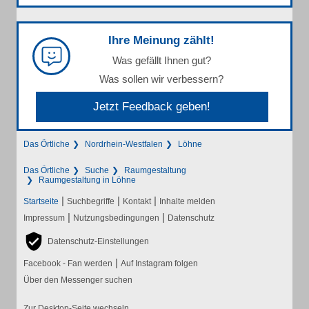
Ihre Meinung zählt!
Was gefällt Ihnen gut?
Was sollen wir verbessern?
Jetzt Feedback geben!
Das Örtliche
Nordrhein-Westfalen
Löhne
Das Örtliche
Suche
Raumgestaltung
Raumgestaltung in Löhne
|
|
|
Startseite
Suchbegriffe
Kontakt
Inhalte melden
|
|
Impressum
Nutzungsbedingungen
Datenschutz
Datenschutz-Einstellungen
|
Facebook - Fan werden
Auf Instagram folgen
Über den Messenger suchen
Zur Desktop-Seite wechseln