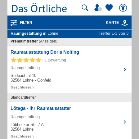
FILTER
KARTE
Raumgestaltung
in Löhne
Treffer 1-3 von 3
Premiumtreffer
(Anzeigen)
Raumausstattung Doris Nolting
1 Bewertung
Raumgestaltung
Sudbachtal 10
32584 Löhne - Gohfeld
Standardtreffer
Lötega - Ihr Raumausstatter
Raumgestaltung
Lübbecker Str. 7 A
32584 Löhne