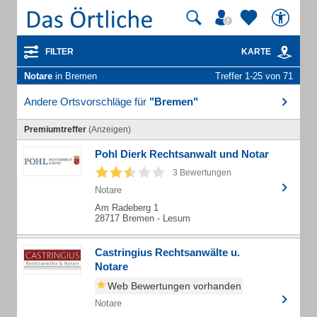
FILTER
KARTE
Notare
in Bremen
Treffer 1-25 von 71
Andere Ortsvorschläge für
"Bremen"
Premiumtreffer
(Anzeigen)
Pohl Dierk Rechtsanwalt und Notar
3 Bewertungen
Notare
Am Radeberg 1
28717 Bremen - Lesum
Castringius Rechtsanwälte u.
Notare
Web Bewertungen vorhanden
Notare