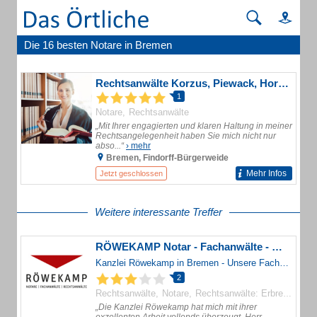
Die 16 besten Notare in Bremen
Rechtsanwälte Korzus, Piewack, Horstkötter und Partner Rechtsanwalts- und Notarkanzlei
1
Notare
Rechtsanwälte
„Mit Ihrer engagierten und klaren Haltung in meiner
Rechtsangelegenheit haben Sie mich nicht nur
abso...“
› mehr
Bremen, Findorff-Bürgerweide
Mehr Infos
Jetzt geschlossen
Weitere interessante Treffer
RÖWEKAMP Notar - Fachanwälte - Rechtsanwälte
Kanzlei Röwekamp in Bremen - Unsere Fachanwälte, Rechtsanwälte und Notare setzen ihre jahrelange Erfahrung und hohe Kompetenz gerne für Sie ein.
2
Rechtsanwälte
Notare
Rechtsanwälte: Erbrecht (Fachanwälte)
„Die Kanzlei Röwekamp hat mich mit ihrer