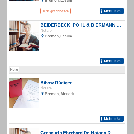
Bremen, Lesum
Mehr Infos
Jetzt geschlossen
BEIDERBECK, POHL & BIERMANN Rechtsanwälte und Notar
Notare
Bremen, Lesum
Mehr Infos
Notar
Bibow Rüdiger
Notare
Bremen, Altstadt
Mehr Infos
Groscurth Eberhard Dr. Notar a.D.