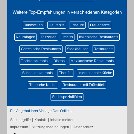
Weitere Top-Empfehlungen in verschiedenen Kategorien
Tankstellen
Hautärzte
Friseure
Frauenärzte
Neurologen
Pizzerien
Imbiss
Italienische Restaurants
Griechische Restaurants
Steakhäuser
Restaurants
Fischrestaurants
Bistros
Mexikanische Restaurants
Schnellrestaurants
Eiscafes
Internationale Küche
Türkische Küche
Restaurants mit Frühstück
Sushispezialitäten
Ein Angebot Ihrer Verlage Das Örtliche.
|
|
Suchbegriffe
Kontakt
Inhalte melden
|
|
Impressum
Nutzungsbedingungen
Datenschutz