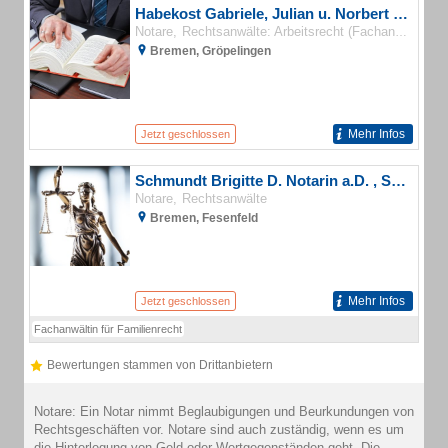
Habekost Gabriele, Julian u. Norbert Rechtsanwälte
Notare
Rechtsanwälte: Arbeitsrecht (Fachanwälte)
R
Bremen, Gröpelingen
Mehr Infos
Jetzt geschlossen
Schmundt Brigitte D. Notarin a.D. , Schmundt Dorothee R. Rechtsanwältin
Notare
Rechtsanwälte
Bremen, Fesenfeld
Mehr Infos
Jetzt geschlossen
Fachanwältin für Familienrecht
Bewertungen stammen von Drittanbietern
Notare: Ein Notar nimmt Beglaubigungen und Beurkundungen von
Rechtsgeschäften vor. Notare sind auch zuständig, wenn es um
die Hinterlegung von Geld oder Wertgegenständen geht. Die