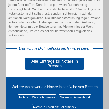
Denn eine schwere Krankheit oder ein Unfall kann jede Person in
jedem Alter treffen. Dann ist es gut, wenn Du rechtzeitig
vorgesorgt hast. Wie hoch sind die Notarkosten? Notare legen die
Notarkosten nicht selbst fest, sondern richten sich nach den
amtlichen Notargebühren. Die Bundesnotarordnung regelt, welche
Notarkosten anfallen. Dabei geht es nicht nach dem Aufwand,
den der Notar mit der Bearbeitung hat. Vielmehr ist der Wert
entscheidend, um den es bei der betreffenden Tätigkeit des
Notars geht.
Das könnte Dich vielleicht auch interessieren
Alle Einträge zu Notare in
Bremen
Weitere top bewertete Notare in der Nähe von Bremen
Notare in Weyhe b Bremen
Notare in Delmenhorst
Notare in Osterholz-Scharmbeck