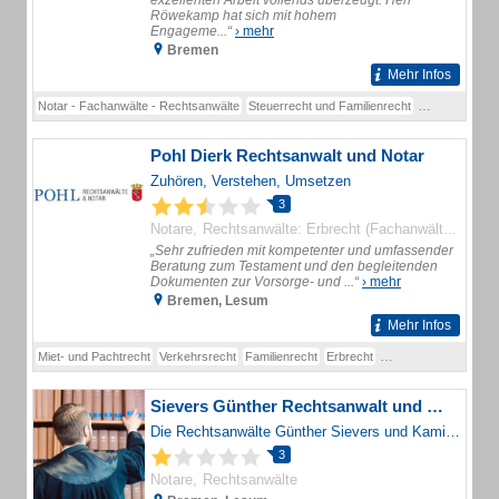
exzellenten Arbeit vollends überzeugt. Herr
Röwekamp hat sich mit hohem
Engageme...“
› mehr
Bremen
Mehr Infos
Notar - Fachanwälte - Rechtsanwälte
Steuerrecht und Familienrecht
weitere Rechts
Pohl Dierk Rechtsanwalt und Notar
Zuhören, Verstehen, Umsetzen
3
Notare
Rechtsanwälte: Erbrecht (Fachanwälte)
Rech
„Sehr zufrieden mit kompetenter und umfassender
Beratung zum Testament und den begleitenden
Dokumenten zur Vorsorge- und ...“
› mehr
Bremen, Lesum
Mehr Infos
Miet- und Pachtrecht
Verkehrsrecht
Familienrecht
Erbrecht
Grundstücks- und Imm
Sievers Günther Rechtsanwalt und Notar
Die Rechtsanwälte Günther Sievers und Kamilla Brandyk kümmern sich um Ihre Anliegen aus jeglichen Rechtsgebieten.
3
Notare
Rechtsanwälte