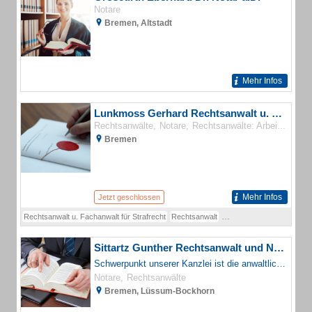
Notare
Bremen, Altstadt
Mehr Infos
Lunkmoss Gerhard Rechtsanwalt u. Fachanwalt für Strafrecht , Rust-Lux Klaus Rechtsanwalt
Rechtsanwälte
Notare
Rechtsanwälte: Arbeitsrecht (Schwerpunkt)
Bremen
Mehr Infos
Jetzt geschlossen
Rechtsanwalt u. Fachanwalt für Strafrecht
Rechtsanwalt
Rechtsanwalt und Fachanw.
Sittartz Gunther Rechtsanwalt und Notar
Schwerpunkt unserer Kanzlei ist die anwaltliche Rechtsberatung, sowie die außergerichtlichen und gerichtliche Vertretung von Privatkunden, klein- und mittelständischen Unternehmen in allen Rechtsfragen.
Notare
Rechtsanwälte
Bremen, Lüssum-Bockhorn