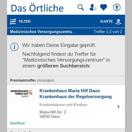
FILTER
KARTE
Medizinisches Versorgungszentrum
in Gefell Kr Daun
Treffer 1-2 von 2
Wir haben Deine Eingabe geprüft.
Nachfolgend findest du Treffer für
"Medizinisches Versorgungszentrum" in
einem
größeren Suchbereich:
Premiumtreffer
(Anzeigen)
Krankenhaus Maria Hilf Daun
Krankenhaus der Regelversorgung
Krankenhäuser und Kliniken
Maria-Hilf-Str. 2
54550 Daun