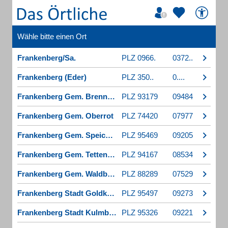
Wähle bitte einen Ort
Frankenberg/Sa.
PLZ 0966.
0372..
Frankenberg (Eder)
PLZ 350..
0....
Frankenberg Gem. Brennberg
PLZ 93179
09484
Frankenberg Gem. Oberrot
PLZ 74420
07977
Frankenberg Gem. Speichersdorf
PLZ 95469
09205
Frankenberg Gem. Tettenweis
PLZ 94167
08534
Frankenberg Gem. Waldburg
PLZ 88289
07529
Frankenberg Stadt Goldkronach
PLZ 95497
09273
Frankenberg Stadt Kulmbach
PLZ 95326
09221