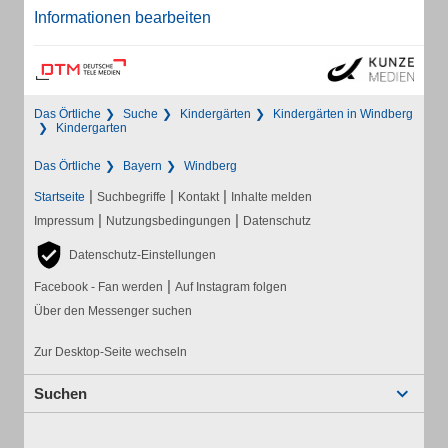
Informationen bearbeiten
Das Örtliche
Suche
Kindergärten
Kindergärten in Windberg
Kindergarten
Das Örtliche
Bayern
Windberg
|
|
|
Startseite
Suchbegriffe
Kontakt
Inhalte melden
|
|
Impressum
Nutzungsbedingungen
Datenschutz
Datenschutz-Einstellungen
|
Facebook - Fan werden
Auf Instagram folgen
Über den Messenger suchen
Zur Desktop-Seite wechseln
Suchen