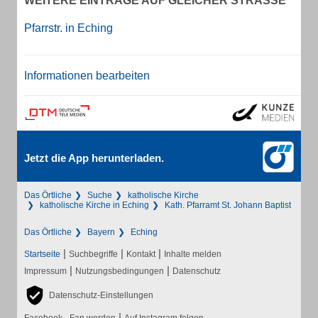
WEITERE EINTRÄGE AUF GLEICHER STRASSE
Pfarrstr. in Eching
Informationen bearbeiten
Jetzt die App herunterladen.
Das Örtliche
Suche
katholische Kirche
katholische Kirche in Eching
Kath. Pfarramt St. Johann Baptist
Das Örtliche
Bayern
Eching
|
|
|
Startseite
Suchbegriffe
Kontakt
Inhalte melden
|
|
Impressum
Nutzungsbedingungen
Datenschutz
Datenschutz-Einstellungen
|