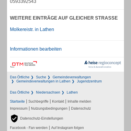
0593392543
WEITERE EINTRÄGE AUF GLEICHER STRASSE
Molkereistr. in Lathen
Informationen bearbeiten
Das Örtliche
Suche
Gemeindeverwaltungen
Gemeindeverwaltungen in Lathen
Jugendzentrum
Das Örtliche
Niedersachsen
Lathen
|
|
|
Startseite
Suchbegriffe
Kontakt
Inhalte melden
|
|
Impressum
Nutzungsbedingungen
Datenschutz
Datenschutz-Einstellungen
|
Facebook - Fan werden
Auf Instagram folgen