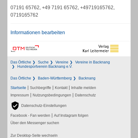
07191 65762, +49 7191 65762, +49719165762,
0719165762
Informationen bearbeiten
Das Örtliche
Suche
Vereine
Vereine in Backnang
Hundesportverein Backnang e.V.
Das Örtliche
Baden-Württemberg
Backnang
|
|
|
Startseite
Suchbegriffe
Kontakt
Inhalte melden
|
|
Impressum
Nutzungsbedingungen
Datenschutz
Datenschutz-Einstellungen
|
Facebook - Fan werden
Auf Instagram folgen
Über den Messenger suchen
Zur Desktop-Seite wechseln