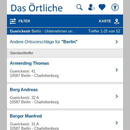
FILTER
KARTE
Guerickestr
Berlin - Unternehmen und Personen
Treffer 1-25 von 52
Andere Ortsvorschläge für
"Berlin"
Standardtreffer
Armerding Thomas
Guerickestr. 41
10587 Berlin - Charlottenburg
Berg Andreas
Guerickestr. 32 A
10587 Berlin - Charlottenburg
Berger Manfred
Guerickestr. 31 A
10587 Berlin - Charlottenburg