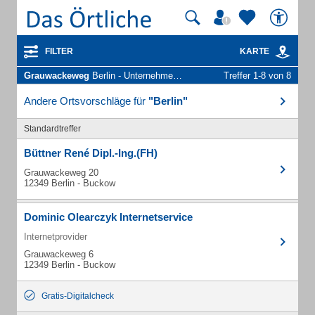
FILTER
KARTE
Grauwackeweg
Berlin - Unternehmen und Personen
Treffer 1-8 von 8
Andere Ortsvorschläge für
"Berlin"
Standardtreffer
Büttner René Dipl.-Ing.(FH)
Grauwackeweg 20
12349 Berlin - Buckow
Dominic Olearczyk Internetservice
Internetprovider
Grauwackeweg 6
12349 Berlin - Buckow
Gratis-Digitalcheck