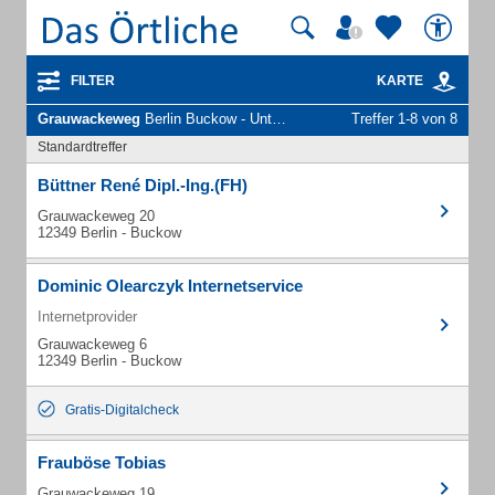
FILTER
KARTE
Grauwackeweg
Berlin Buckow - Unternehmen und Personen
Treffer 1-8 von 8
Standardtreffer
Büttner René Dipl.-Ing.(FH)
Grauwackeweg 20
12349 Berlin - Buckow
Dominic Olearczyk Internetservice
Internetprovider
Grauwackeweg 6
12349 Berlin - Buckow
Gratis-Digitalcheck
Frauböse Tobias
Grauwackeweg 19