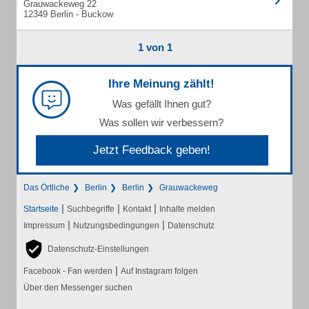
Grauwackeweg 22
12349 Berlin - Buckow
1 von 1
Ihre Meinung zählt!
Was gefällt Ihnen gut?
Was sollen wir verbessern?
Jetzt Feedback geben!
Das Örtliche
Berlin
Berlin
Grauwackeweg
|
|
|
Startseite
Suchbegriffe
Kontakt
Inhalte melden
|
|
Impressum
Nutzungsbedingungen
Datenschutz
Datenschutz-Einstellungen
|
Facebook - Fan werden
Auf Instagram folgen
Über den Messenger suchen