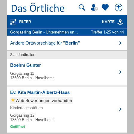
FILTER
KARTE
Gorgasring
Berlin - Unternehmen und Personen
Treffer 1-25 von 44
Andere Ortsvorschläge für
"Berlin"
Standardtreffer
Boehm Gunter
Gorgasring 11
13599 Berlin - Haselhorst
Ev. Kita Martin-Albertz-Haus
Web Bewertungen vorhanden
Kindertagesstätten
Gorgasring 12
13599 Berlin - Haselhorst