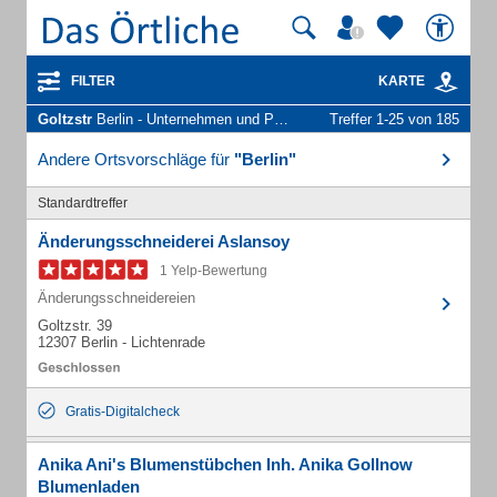
FILTER
KARTE
Goltzstr
Berlin - Unternehmen und Personen
Treffer 1-25 von 185
Andere Ortsvorschläge für
"Berlin"
Standardtreffer
Änderungsschneiderei Aslansoy
1 Yelp-Bewertung
Änderungsschneidereien
Goltzstr. 39
12307 Berlin - Lichtenrade
Gratis-Digitalcheck
Anika Ani's Blumenstübchen Inh. Anika Gollnow
Blumenladen