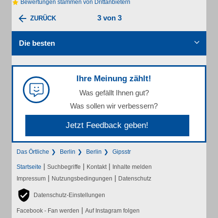
Bewertungen stammen von Drittanbietern
3 von 3
ZURÜCK
Die besten
Ihre Meinung zählt!
Was gefällt Ihnen gut?
Was sollen wir verbessern?
Jetzt Feedback geben!
Das Örtliche
Berlin
Berlin
Gipsstr
|
|
|
Startseite
Suchbegriffe
Kontakt
Inhalte melden
|
|
Impressum
Nutzungsbedingungen
Datenschutz
Datenschutz-Einstellungen
|
Facebook - Fan werden
Auf Instagram folgen