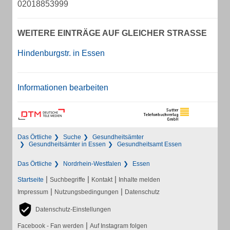
02018853999
WEITERE EINTRÄGE AUF GLEICHER STRASSE
Hindenburgstr. in Essen
Informationen bearbeiten
Das Örtliche
Suche
Gesundheitsämter
Gesundheitsämter in Essen
Gesundheitsamt Essen
Das Örtliche
Nordrhein-Westfalen
Essen
|
|
|
Startseite
Suchbegriffe
Kontakt
Inhalte melden
|
|
Impressum
Nutzungsbedingungen
Datenschutz
Datenschutz-Einstellungen
|
Facebook - Fan werden
Auf Instagram folgen