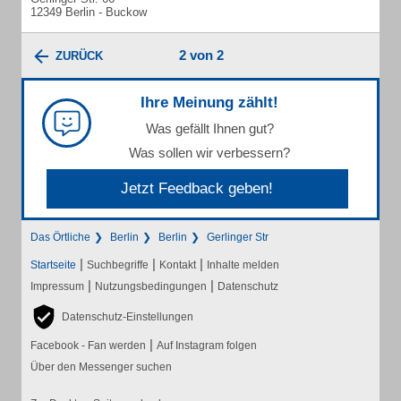
12349 Berlin - Buckow
2 von 2
ZURÜCK
Ihre Meinung zählt!
Was gefällt Ihnen gut?
Was sollen wir verbessern?
Jetzt Feedback geben!
Das Örtliche
Berlin
Berlin
Gerlinger Str
|
|
|
Startseite
Suchbegriffe
Kontakt
Inhalte melden
|
|
Impressum
Nutzungsbedingungen
Datenschutz
Datenschutz-Einstellungen
|
Facebook - Fan werden
Auf Instagram folgen
Über den Messenger suchen