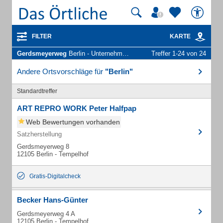
FILTER
KARTE
Gerdsmeyerweg
Berlin - Unternehmen und Personen
Treffer 1-24 von 24
Andere Ortsvorschläge für
"Berlin"
Standardtreffer
ART REPRO WORK Peter Halfpap
Web Bewertungen vorhanden
Satzherstellung
Gerdsmeyerweg 8
12105 Berlin - Tempelhof
Gratis-Digitalcheck
Becker Hans-Günter
Gerdsmeyerweg 4 A
12105 Berlin - Tempelhof