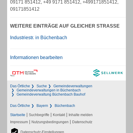
09171 851412, +49 9171 851412, +499171851412,
09171851412
WEITERE EINTRÄGE AUF GLEICHER STRASSE
Industriestr. in Büchenbach
Informationen bearbeiten
Das Örtliche
Suche
Gemeindeverwaltungen
Gemeindeverwaltungen in Büchenbach
Gemeindeverwaltung Büchenbach Bauhof
Das Örtliche
Bayern
Büchenbach
|
|
|
Startseite
Suchbegriffe
Kontakt
Inhalte melden
|
|
Impressum
Nutzungsbedingungen
Datenschutz
Datenschutz-Einstellungen