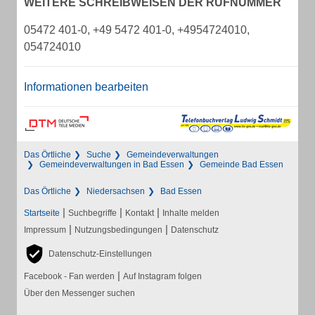
WEITERE SCHREIBWEISEN DER RUFNUMMER
05472 401-0, +49 5472 401-0, +4954724010,
054724010
Informationen bearbeiten
Das Örtliche
Suche
Gemeindeverwaltungen
Gemeindeverwaltungen in Bad Essen
Gemeinde Bad Essen
Das Örtliche
Niedersachsen
Bad Essen
|
|
|
Startseite
Suchbegriffe
Kontakt
Inhalte melden
|
|
Impressum
Nutzungsbedingungen
Datenschutz
Datenschutz-Einstellungen
|
Facebook - Fan werden
Auf Instagram folgen
Über den Messenger suchen