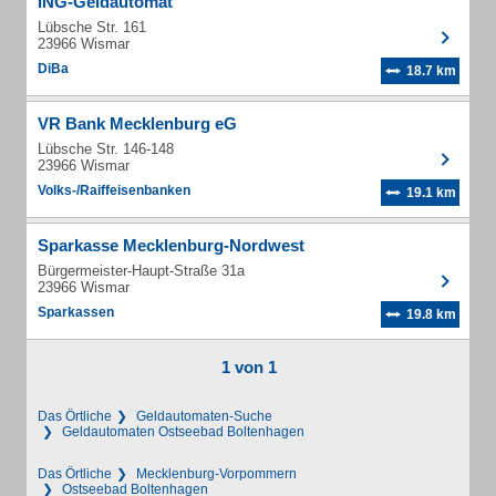
ING-Geldautomat
Lübsche Str. 161
23966 Wismar
DiBa
18.7 km
VR Bank Mecklenburg eG
Lübsche Str. 146-148
23966 Wismar
Volks-/Raiffeisenbanken
19.1 km
Sparkasse Mecklenburg-Nordwest
Bürgermeister-Haupt-Straße 31a
23966 Wismar
Sparkassen
19.8 km
1 von 1
Das Örtliche
Geldautomaten-Suche
Geldautomaten Ostseebad Boltenhagen
Das Örtliche
Mecklenburg-Vorpommern
Ostseebad Boltenhagen