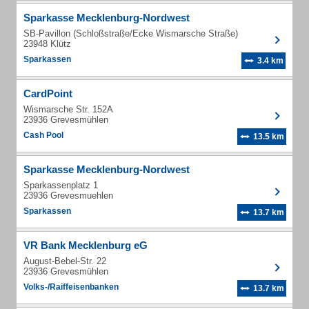
Sparkasse Mecklenburg-Nordwest
SB-Pavillon (Schloßstraße/Ecke Wismarsche Straße)
23948 Klütz
Sparkassen
3.4 km
CardPoint
Wismarsche Str. 152A
23936 Grevesmühlen
Cash Pool
13.5 km
Sparkasse Mecklenburg-Nordwest
Sparkassenplatz 1
23936 Grevesmuehlen
Sparkassen
13.7 km
VR Bank Mecklenburg eG
August-Bebel-Str. 22
23936 Grevesmühlen
Volks-/Raiffeisenbanken
13.7 km