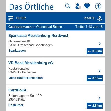
FILTER
KARTE
Geldautomaten
in Ostseebad Boltenhagen
Treffer 1-18 von 18
Sparkasse Mecklenburg-Nordwest
Ostseeallee 10
23946 Ostseebad Boltenhagen
Sparkassen
0.3 km
VR Bank Mecklenburg eG
Kastanienallee
23946 Boltenhagen
Volks-/Raiffeisenbanken
0.4 km
CardPoint
Boltenhagener Str. 10D
23948 Klütz
Cash Pool
2.8 km