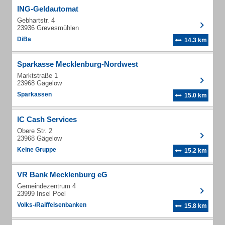
ING-Geldautomat
Gebhartstr. 4
23936 Grevesmühlen
DiBa
14.3 km
Sparkasse Mecklenburg-Nordwest
Marktstraße 1
23968 Gägelow
Sparkassen
15.0 km
IC Cash Services
Obere Str. 2
23968 Gägelow
Keine Gruppe
15.2 km
VR Bank Mecklenburg eG
Gemeindezentrum 4
23999 Insel Poel
Volks-/Raiffeisenbanken
15.8 km