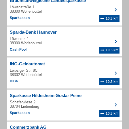
Braunschweigische Landessparkasse
Löwenstraße 1
38300 Wolfenbüttel
Sparkassen
10.3 km
Sparda-Bank Hannover
Löwenstr. 1
38300 Wolfenbüttel
Cash Pool
10.3 km
ING-Geldautomat
Leipziger Str. 8C
38302 Wolfenbüttel
DiBa
10.3 km
Sparkasse Hildesheim Goslar Peine
Schäferwiese 2
38704 Liebenburg
Sparkassen
10.3 km
Commerzbank AG