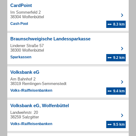
CardPoint
Im Sommerfeld 2
38304 Wolfenbüttel
Cash Pool
8.3 km
Braunschweigische Landessparkasse
Lindener Straße 57
38300 Wolfenbüttel
Sparkassen
9.2 km
Volksbank eG
Am Bahnhof 2
38319 Remlingen-Semmenstedt
Volks-/Raiffeisenbanken
9.4 km
Volksbank eG, Wolfenbüttel
Landwehrstr. 20
38259 Salzgitter
Volks-/Raiffeisenbanken
9.5 km