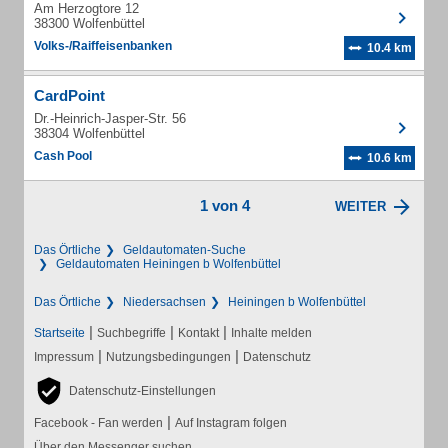
Am Herzogtore 12
38300 Wolfenbüttel
Volks-/Raiffeisenbanken
10.4 km
CardPoint
Dr.-Heinrich-Jasper-Str. 56
38304 Wolfenbüttel
Cash Pool
10.6 km
1 von 4
WEITER
Das Örtliche
Geldautomaten-Suche
Geldautomaten Heiningen b Wolfenbüttel
Das Örtliche
Niedersachsen
Heiningen b Wolfenbüttel
|
|
|
Startseite
Suchbegriffe
Kontakt
Inhalte melden
|
|
Impressum
Nutzungsbedingungen
Datenschutz
Datenschutz-Einstellungen
|
Facebook - Fan werden
Auf Instagram folgen
Über den Messenger suchen