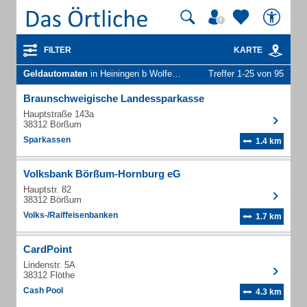
FILTER
KARTE
Geldautomaten
in Heiningen b Wolfenbüttel
Treffer 1-25 von 95
Braunschweigische Landessparkasse
Hauptstraße 143a
38312 Börßum
Sparkassen
1.4 km
Volksbank Börßum-Hornburg eG
Hauptstr. 82
38312 Börßum
Volks-/Raiffeisenbanken
1.7 km
CardPoint
Lindenstr. 5A
38312 Flöthe
Cash Pool
4.3 km