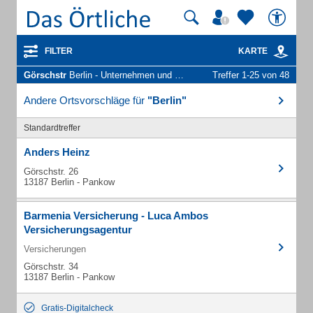
FILTER
KARTE
Görschstr
Berlin - Unternehmen und Personen
Treffer 1-25 von 48
Andere Ortsvorschläge für
"Berlin"
Standardtreffer
Anders Heinz
Görschstr. 26
13187 Berlin - Pankow
Barmenia Versicherung - Luca Ambos
Versicherungsagentur
Versicherungen
Görschstr. 34
13187 Berlin - Pankow
Gratis-Digitalcheck