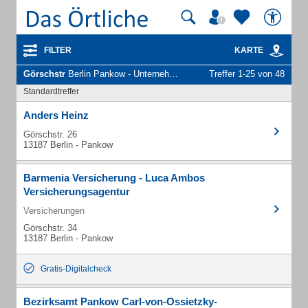
FILTER
KARTE
Görschstr
Berlin Pankow - Unternehmen und Personen
Treffer 1-25 von 48
Standardtreffer
Anders Heinz
Görschstr. 26
13187 Berlin - Pankow
Barmenia Versicherung - Luca Ambos
Versicherungsagentur
Versicherungen
Görschstr. 34
13187 Berlin - Pankow
Gratis-Digitalcheck
Bezirksamt Pankow Carl-von-Ossietzky-