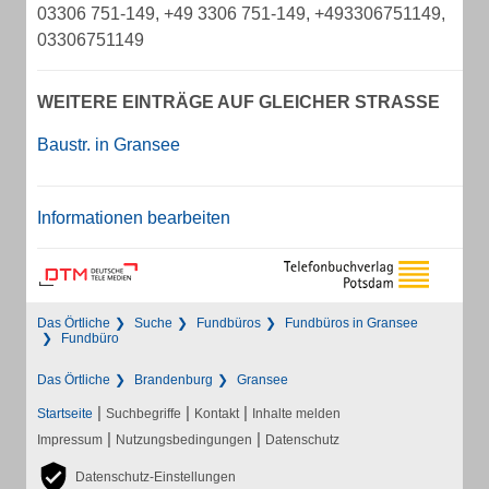
03306 751-149, +49 3306 751-149, +493306751149,
03306751149
WEITERE EINTRÄGE AUF GLEICHER STRASSE
Baustr. in Gransee
Informationen bearbeiten
Das Örtliche
Suche
Fundbüros
Fundbüros in Gransee
Fundbüro
Das Örtliche
Brandenburg
Gransee
|
|
|
Startseite
Suchbegriffe
Kontakt
Inhalte melden
|
|
Impressum
Nutzungsbedingungen
Datenschutz
Datenschutz-Einstellungen