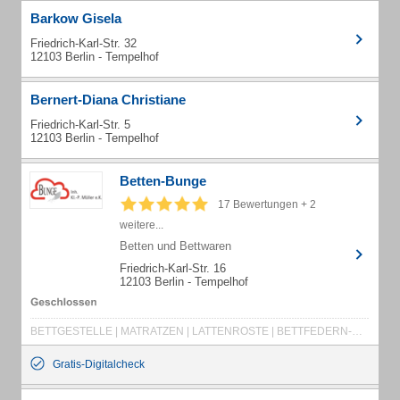
Barkow Gisela
Friedrich-Karl-Str. 32
12103 Berlin - Tempelhof
Bernert-Diana Christiane
Friedrich-Karl-Str. 5
12103 Berlin - Tempelhof
Betten-Bunge
17 Bewertungen + 2
weitere...
Betten und Bettwaren
Friedrich-Karl-Str. 16
12103 Berlin - Tempelhof
BETTGESTELLE | MATRATZEN | LATTENROSTE | BETTFEDERN-REINIGUNG | DAUNENDECKEN | PFLEGEBETTEN | SENSOFLEX | EGERIA | TOPPER | SCHLAFDECKEN | ESTELLA | BETTWÄSCHE | COTTONEA | DICO BETTEN | HASENA BETTEN | GESCHIRRTÜCHER | SPANNLAKEN | TASCHENFEDERKERN-MATRATZE | RUMMEL-MATRATZEN | ALLERGIKERBETTEN | NATURHAARBETTEN | NACKENSTÜTZKISSEN | MORGANA | KOMFORTBETTEN | ROYAL DREAM
Gratis-Digitalcheck