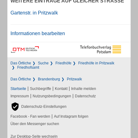
WEITERE EINTRÄGE AUF GLEICHER STRASSE
Gartenstr. in Pritzwalk
Informationen bearbeiten
Das Örtliche
Suche
Friedhöfe
Friedhöfe in Pritzwalk
Friedhofsamt
Das Örtliche
Brandenburg
Pritzwalk
|
|
|
Startseite
Suchbegriffe
Kontakt
Inhalte melden
|
|
Impressum
Nutzungsbedingungen
Datenschutz
Datenschutz-Einstellungen
|
Facebook - Fan werden
Auf Instagram folgen
Über den Messenger suchen
Zur Desktop-Seite wechseln