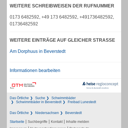
WEITERE SCHREIBWEISEN DER RUFNUMMER
0173 6482592, +49 173 6482592, +491736482592,
01736482592
WEITERE EINTRÄGE AUF GLEICHER STRASSE
Am Dorphuus in Beverstedt
Informationen bearbeiten
Das Örtliche
Suche
Schwimmbäder
Schwimmbäder in Beverstedt
Freibad Lunestedt
Das Örtliche
Niedersachsen
Beverstedt
|
|
|
Startseite
Suchbegriffe
Kontakt
Inhalte melden