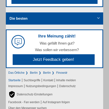
Die besten
Ihre Meinung zählt!
Was gefällt Ihnen gut?
Was sollen wir verbessern?
Jetzt Feedback geben!
Das Örtliche
Berlin
Berlin
Finowstr
|
|
|
Startseite
Suchbegriffe
Kontakt
Inhalte melden
|
|
Impressum
Nutzungsbedingungen
Datenschutz
Datenschutz-Einstellungen
|
Facebook - Fan werden
Auf Instagram folgen
Über den Messenger suchen