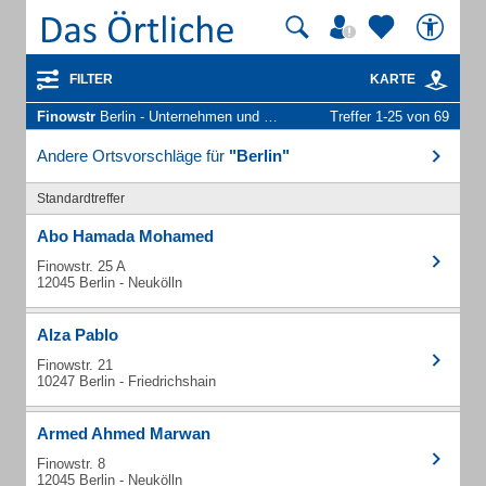
FILTER
KARTE
Finowstr
Berlin - Unternehmen und Personen
Treffer 1-25 von 69
Andere Ortsvorschläge für
"Berlin"
Standardtreffer
Abo Hamada Mohamed
Finowstr. 25 A
12045 Berlin - Neukölln
Alza Pablo
Finowstr. 21
10247 Berlin - Friedrichshain
Armed Ahmed Marwan
Finowstr. 8
12045 Berlin - Neukölln