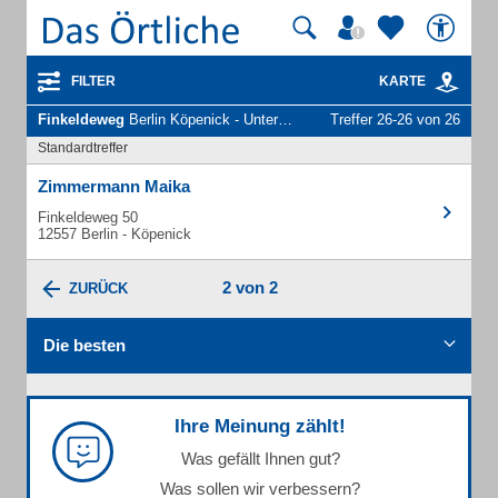
FILTER
KARTE
Finkeldeweg
Berlin Köpenick - Unternehmen und Personen
Treffer 26-26 von 26
Standardtreffer
Zimmermann Maika
Finkeldeweg 50
12557 Berlin - Köpenick
2 von 2
ZURÜCK
Die besten
Ihre Meinung zählt!
Was gefällt Ihnen gut?
Was sollen wir verbessern?