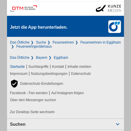
Jetzt die App herunterladen.
Das Örtliche
Suche
Feuerwehren
Feuerwehren in Egglham
Feuerwehrgerätehaus
Das Örtliche
Bayern
Egglham
|
|
|
Startseite
Suchbegriffe
Kontakt
Inhalte melden
|
|
Impressum
Nutzungsbedingungen
Datenschutz
Datenschutz-Einstellungen
|
Facebook - Fan werden
Auf Instagram folgen
Über den Messenger suchen
Zur Desktop-Seite wechseln
Suchen