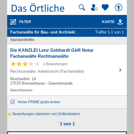
FILTER
KARTE
Fachanwälte für Bau- und Architektenrecht
in Bremerhaven Geeste
Treffer 1-1 von 1
Standardtreffer
Die KANZLEI Lenz Gebhardt GbR Notar
Fachanwälte Rechtsanwälte
2 Bewertungen
Rechtsanwälte: Arbeitsrecht (Fachanwälte)
Mushardstr. 14
27570 Bremerhaven - Geestemünde
Heise PRIME gratis testen
Bewertungen stammen von Drittanbietern
1 von 1