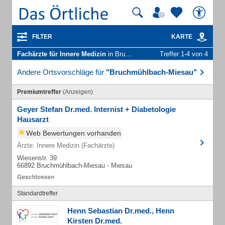
FILTER
KARTE
Fachärzte für Innere Medizin
in Bruchmühlbach-Miesau
Treffer 1-4 von 4
Andere Ortsvorschläge für
"Bruchmühlbach-Miesau"
Premiumtreffer
(Anzeigen)
Geyer Stefan Dr.med. Internist + Diabetologie
Hausarzt
Web Bewertungen vorhanden
Ärzte: Innere Medizin (Fachärzte)
Wiesenstr. 39
66892 Bruchmühlbach-Miesau - Miesau
Standardtreffer
Henn Sebastian Dr.med., Henn
Kirsten Dr.med.