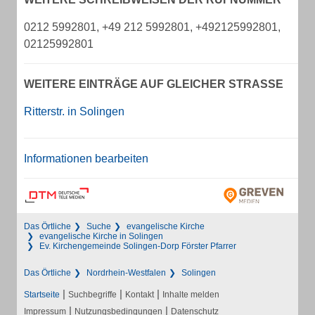
0212 5992801, +49 212 5992801, +492125992801,
02125992801
WEITERE EINTRÄGE AUF GLEICHER STRASSE
Ritterstr. in Solingen
Informationen bearbeiten
Das Örtliche
Suche
evangelische Kirche
evangelische Kirche in Solingen
Ev. Kirchengemeinde Solingen-Dorp Förster Pfarrer
Das Örtliche
Nordrhein-Westfalen
Solingen
|
|
|
Startseite
Suchbegriffe
Kontakt
Inhalte melden
|
|
Impressum
Nutzungsbedingungen
Datenschutz