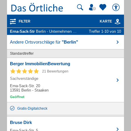
FILTER
KARTE
Erna-Sack-Str
Berlin - Unternehmen und Personen
Treffer 1-10 von 10
Andere Ortsvorschläge für
"Berlin"
Standardtreffer
Berger ImmobilienBewertung
21 Bewertungen
Sachverständige
Erna-Sack-Str. 20
13591 Berlin - Staaken
Gratis-Digitalcheck
Bruse Dirk
Erna-Sack-Str. 5