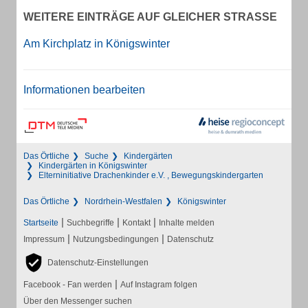
WEITERE EINTRÄGE AUF GLEICHER STRASSE
Am Kirchplatz in Königswinter
Informationen bearbeiten
Das Örtliche
Suche
Kindergärten
Kindergärten in Königswinter
Elterninitiative Drachenkinder e.V. , Bewegungskindergarten
Das Örtliche
Nordrhein-Westfalen
Königswinter
|
|
|
Startseite
Suchbegriffe
Kontakt
Inhalte melden
|
|
Impressum
Nutzungsbedingungen
Datenschutz
Datenschutz-Einstellungen
|
Facebook - Fan werden
Auf Instagram folgen
Über den Messenger suchen