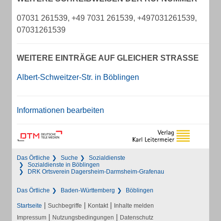
07031 261539, +49 7031 261539, +497031261539,
07031261539
WEITERE EINTRÄGE AUF GLEICHER STRASSE
Albert-Schweitzer-Str. in Böblingen
Informationen bearbeiten
Das Örtliche
Suche
Sozialdienste
Sozialdienste in Böblingen
DRK Ortsverein Dagersheim-Darmsheim-Grafenau
Das Örtliche
Baden-Württemberg
Böblingen
|
|
|
Startseite
Suchbegriffe
Kontakt
Inhalte melden
|
|
Impressum
Nutzungsbedingungen
Datenschutz