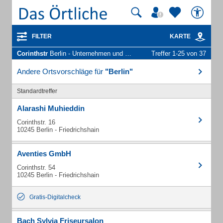
FILTER
KARTE
Corinthstr
Berlin - Unternehmen und Personen
Treffer 1-25 von 37
Andere Ortsvorschläge für
"Berlin"
Standardtreffer
Alarashi Muhieddin
Corinthstr. 16
10245 Berlin - Friedrichshain
Aventies GmbH
Corinthstr. 54
10245 Berlin - Friedrichshain
Gratis-Digitalcheck
Bach Sylvia Friseursalon