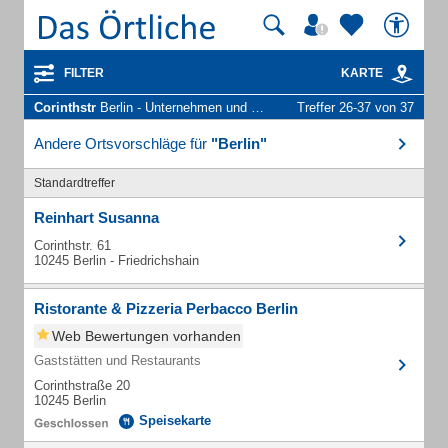
FILTER
KARTE
Corinthstr
Berlin - Unternehmen und Personen
Treffer 26-37 von 37
Andere Ortsvorschläge für
"Berlin"
Standardtreffer
Reinhart Susanna
Corinthstr. 61
10245 Berlin - Friedrichshain
Ristorante & Pizzeria Perbacco Berlin
Web Bewertungen vorhanden
Gaststätten und Restaurants
Corinthstraße 20
10245 Berlin
Speisekarte