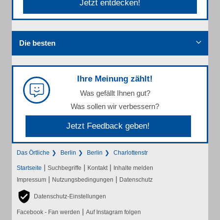
Jetzt entdecken!
Die besten
Ihre Meinung zählt!
Was gefällt Ihnen gut?
Was sollen wir verbessern?
Jetzt Feedback geben!
Das Örtliche
Berlin
Berlin
Charlottenstr
|
|
|
Startseite
Suchbegriffe
Kontakt
Inhalte melden
|
|
Impressum
Nutzungsbedingungen
Datenschutz
Datenschutz-Einstellungen
|
Facebook - Fan werden
Auf Instagram folgen