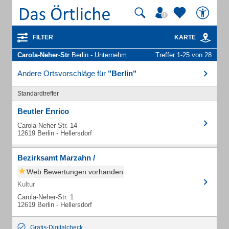
FILTER
KARTE
Carola-Neher-Str
Berlin - Unternehmen und Personen
Treffer 1-25 von 28
Andere Ortsvorschläge für
"Berlin"
Standardtreffer
Beutler Enrico
Carola-Neher-Str. 14
12619 Berlin - Hellersdorf
Bezirksamt Marzahn /
Web Bewertungen vorhanden
Kultur
Carola-Neher-Str. 1
12619 Berlin - Hellersdorf
Gratis-Digitalcheck