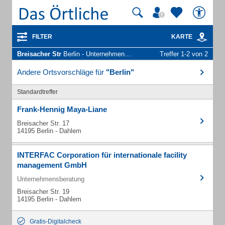
FILTER
KARTE
Breisacher Str
Berlin - Unternehmen und Personen
Treffer 1-2 von 2
Andere Ortsvorschläge für
"Berlin"
Standardtreffer
Frank-Hennig Maya-Liane
Breisacher Str. 17
14195 Berlin - Dahlem
INTERFAC Corporation für internationale facility
management GmbH
Unternehmensberatung
Breisacher Str. 19
14195 Berlin - Dahlem
Gratis-Digitalcheck