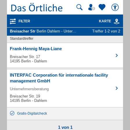
FILTER
KARTE
Breisacher Str
Berlin Dahlem - Unternehmen und Personen
Treffer 1-2 von 2
Standardtreffer
Frank-Hennig Maya-Liane
Breisacher Str. 17
14195 Berlin - Dahlem
INTERFAC Corporation für internationale facility
management GmbH
Unternehmensberatung
Breisacher Str. 19
14195 Berlin - Dahlem
Gratis-Digitalcheck
1 von 1