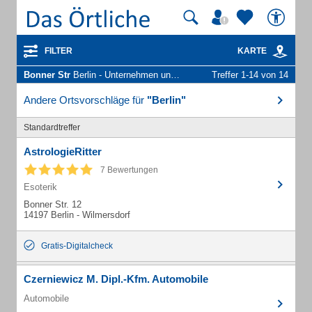
FILTER
KARTE
Bonner Str
Berlin - Unternehmen und Personen
Treffer 1-14 von 14
Andere Ortsvorschläge für
"Berlin"
Standardtreffer
AstrologieRitter
7 Bewertungen
Esoterik
Bonner Str. 12
14197 Berlin - Wilmersdorf
Gratis-Digitalcheck
Czerniewicz M. Dipl.-Kfm. Automobile
Automobile