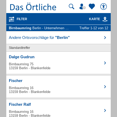
FILTER
KARTE
Birnbaumring
Berlin - Unternehmen und Personen
Treffer 1-12 von 12
Andere Ortsvorschläge für
"Berlin"
Standardtreffer
Dalge Gudrun
Birnbaumring 75
13159 Berlin - Blankenfelde
Fischer
Birnbaumring 16
13159 Berlin - Blankenfelde
Fischer Ralf
Birnbaumring 16
13159 Berlin - Blankenfelde