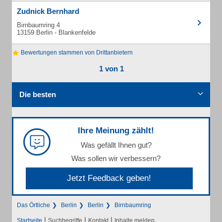
Zudnick Bernhard
Birnbaumring 4
13159 Berlin - Blankenfelde
Bewertungen stammen von Drittanbietern
1 von 1
Die besten
Ihre Meinung zählt!
Was gefällt Ihnen gut?
Was sollen wir verbessern?
Jetzt Feedback geben!
Das Örtliche
Berlin
Berlin
Birnbaumring
|
|
|
Startseite
Suchbegriffe
Kontakt
Inhalte melden