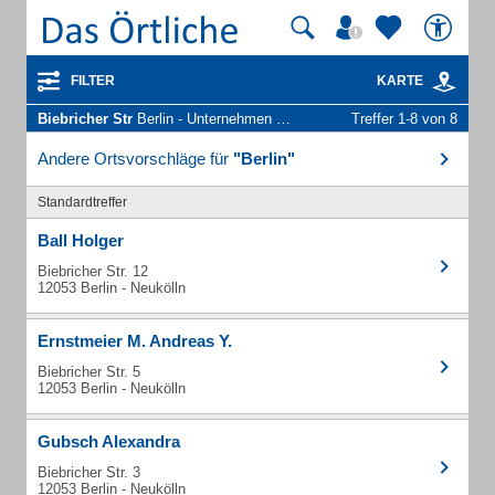
FILTER
KARTE
Biebricher Str
Berlin - Unternehmen und Personen
Treffer 1-8 von 8
Andere Ortsvorschläge für
"Berlin"
Standardtreffer
Ball Holger
Biebricher Str. 12
12053 Berlin - Neukölln
Ernstmeier M. Andreas Y.
Biebricher Str. 5
12053 Berlin - Neukölln
Gubsch Alexandra
Biebricher Str. 3
12053 Berlin - Neukölln