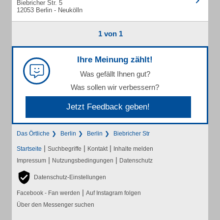
Biebricher Str. 5
12053 Berlin - Neukölln
1 von 1
Ihre Meinung zählt!
Was gefällt Ihnen gut?
Was sollen wir verbessern?
Jetzt Feedback geben!
Das Örtliche
Berlin
Berlin
Biebricher Str
|
|
|
Startseite
Suchbegriffe
Kontakt
Inhalte melden
|
|
Impressum
Nutzungsbedingungen
Datenschutz
Datenschutz-Einstellungen
|
Facebook - Fan werden
Auf Instagram folgen
Über den Messenger suchen