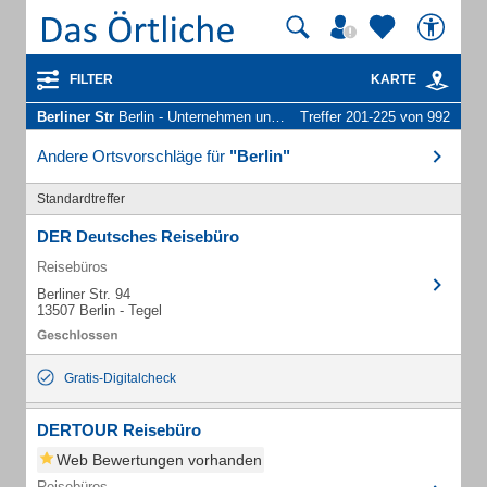
FILTER
KARTE
Berliner Str
Berlin - Unternehmen und Personen
Treffer 201-225 von 992
Andere Ortsvorschläge für
"Berlin"
Standardtreffer
DER Deutsches Reisebüro
Reisebüros
Berliner Str. 94
13507 Berlin - Tegel
Gratis-Digitalcheck
DERTOUR Reisebüro
Web Bewertungen vorhanden
Reisebüros